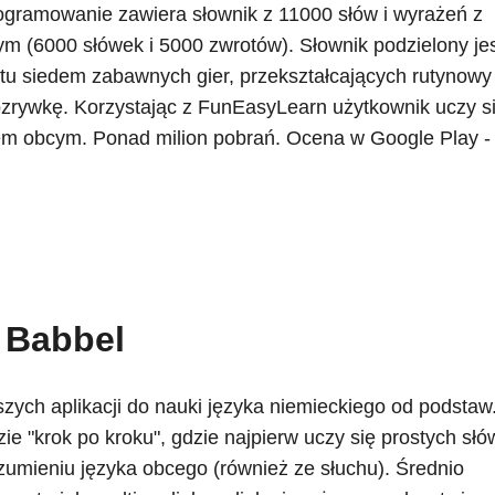
ramowanie zawiera słownik z 11000 słów i wyrażeń z
wym (6000 słówek i 5000 zwrotów). Słownik podzielony je
ę tu siedem zabawnych gier, przekształcających rutynowy
rozrywkę. Korzystając z FunEasyLearn użytkownik uczy s
kiem obcym. Ponad milion pobrań. Ocena w Google Play -
Babbel
szych aplikacji do nauki języka niemieckiego od podstaw
ie "krok po kroku", gdzie najpierw uczy się prostych słów
umieniu języka obcego (również ze słuchu). Średnio