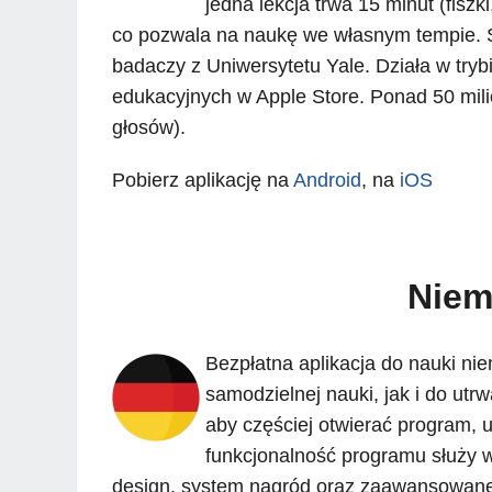
jedna lekcja trwa 15 minut (fiszk
co pozwala na naukę we własnym tempie. 
badaczy z Uniwersytetu Yale. Działa w trybi
edukacyjnych w Apple Store. Ponad 50 mili
głosów).
Pobierz aplikację na
Android
, na
iOS
Niem
Bezpłatna aplikacja do nauki ni
samodzielnej nauki, jak i do utr
aby częściej otwierać program, 
funkcjonalność programu służy 
design, system nagród oraz zaawansowane s