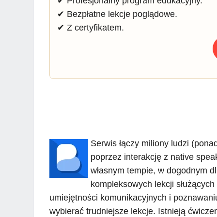
✔ Profesjonalny program edukacyjny.
✔ Bezpłatne lekcje poglądowe.
✔ Z certyfikatem.
Serwis łączy miliony ludzi (pona
poprzez interakcję z native spe
własnym tempie, w dogodnym dla
kompleksowych lekcji służących
umiejętności komunikacyjnych i poznawani
wybierać trudniejsze lekcje. Istnieją ćwicz