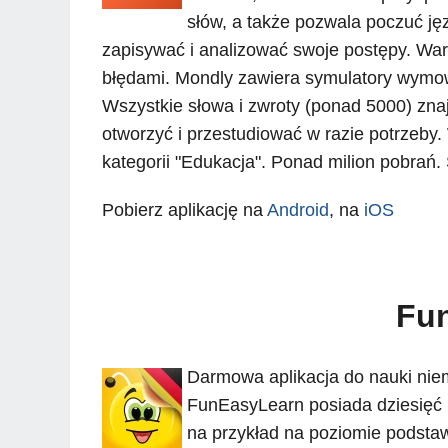
słów, a także pozwala poczuć ję
zapisywać i analizować swoje postępy. War
błędami. Mondly zawiera symulatory wymowy
Wszystkie słowa i zwroty (ponad 5000) zna
otworzyć i przestudiować w razie potrzeby
kategorii "Edukacja". Ponad milion pobrań.
Pobierz aplikację na
Android
, na
iOS
Fu
Darmowa aplikacja do nauki niem
FunEasyLearn posiada dziesięć 
na przykład na poziomie podsta