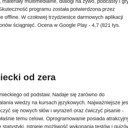
i, materiały multimedialne, dialogi na żywo, podcasty i gry
Skuteczność programu została potwierdzona przez
e offline. W czołowej trzydziestce darmowych aplikacji
onów ściągnięć. Ocena w Google Play - 4,7 (821 tys.
iecki od zera
emieckiego od podstaw. Nadaje się zarówno do
walania wiedzy na kursach językowych. Najważniejsze jes
uczyć się nowych słów i wyrażeń oraz ćwiczyć pisanie -
właśnie temu celowi. Oprogramowanie posiada atrakcyjn
tatystyki. Istnieje możliwość wykonania testów i quizó