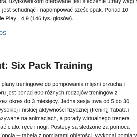
a, użytkownikom oferowane jest śledzenie utraty wagi 
ej jest schudnąć i napompować sześciopak. Ponad 10
 Play - 4,9 (146 tys. głosów).
iOS
: Six Pack Training
e plany treningowe do pompowania mięśni brzucha i
ru jest ponad 600 różnych rodzajów treningów z
ez okres do 3 miesięcy. Jedna sesja trwa od 5 do 30
okiej i niskiej aktywności fizycznej (trening Tabata i
azywane na animacjach, a porady wirtualnego trenera
ać ciało, ręce i nogi. Postępy są śledzone za pomocą
 opcja ─ tabela z pomiarami objętości. Wykonaj pomiary