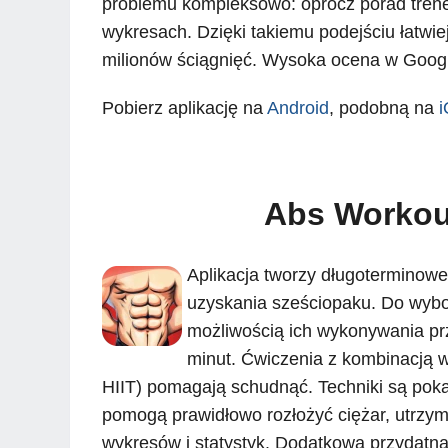
problemu kompleksowo: oprócz porad trener
wykresach. Dzięki takiemu podejściu łatwi
milionów ściągnięć. Wysoka ocena w Google
Pobierz aplikację na
Android
, podobną na
Abs Workout
Aplikacja tworzy długoterminow
uzyskania sześciopaku. Do wybo
możliwością ich wykonywania prz
minut. Ćwiczenia z kombinacją wys
HIIT) pomagają schudnąć. Techniki są pok
pomogą prawidłowo rozłożyć ciężar, utrzym
wykresów i statystyk. Dodatkowa przydatna