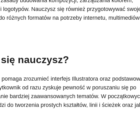
sz zasady budowania kompozycji, zarządzania kolorem,
cji i logotypów. Nauczysz się również przygotowywać swoj
 do różnych formatów na potrzeby internetu, multimediów 
się nauczysz?
pomaga zrozumieć interfejs Illustratora oraz podstawo
ytkownik od razu zyskuje pewność w poruszaniu się po
janie bardziej zaawansowanych tematów. W początkowy
zi do tworzenia prostych kształtów, linii i ścieżek oraz ja